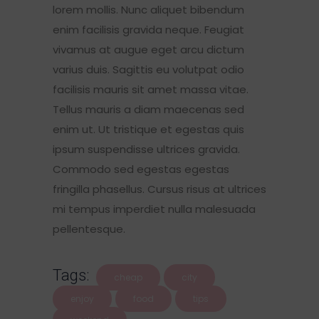
lorem mollis. Nunc aliquet bibendum
enim facilisis gravida neque. Feugiat
vivamus at augue eget arcu dictum
varius duis. Sagittis eu volutpat odio
facilisis mauris sit amet massa vitae.
Tellus mauris a diam maecenas sed
enim ut. Ut tristique et egestas quis
ipsum suspendisse ultrices gravida.
Commodo sed egestas egestas
fringilla phasellus. Cursus risus at ultrices
mi tempus imperdiet nulla malesuada
pellentesque.
Tags:
cheap
city
enjoy
food
tips